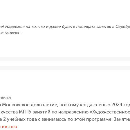
! Надеемся на то, что и далее будете посещать занятия в Сереб
занятия....
еевна
 Московское долголетие, поэтому когда ссенью 2024 го
скусства МГПУ занятий по направлению «Художественное 
же 2 учебных года с занимаюсь по этой программе. Заняти
«Я
лностью