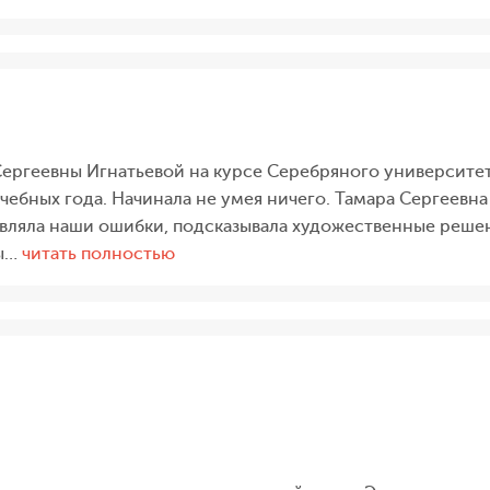
являюсь
активным
участником
проекта»
Сергеевны Игнатьевой на курсе Серебряного университ
ебных года. Начинала не умея ничего. Тамара Сергеевна н
авляла наши ошибки, подсказывала художественные решени
«С
сы…
читать полностью
удовольствием
занималась
у
Тамары»