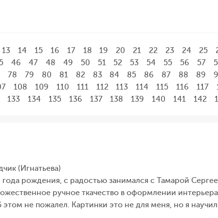
13
14
15
16
17
18
19
20
21
22
23
24
25
5
46
47
48
49
50
51
52
53
54
55
56
57
78
79
80
81
82
83
84
85
86
87
88
89
07
108
109
110
111
112
113
114
115
116
117
133
134
135
136
137
138
139
140
141
142
чик (Игнатьева)
8 года рождения, с радостью занимался с Тамарой Серге
ожественное ручное ткачество в оформлении интерьера»
 этом не пожалел. Картинки это не для меня, но я научи