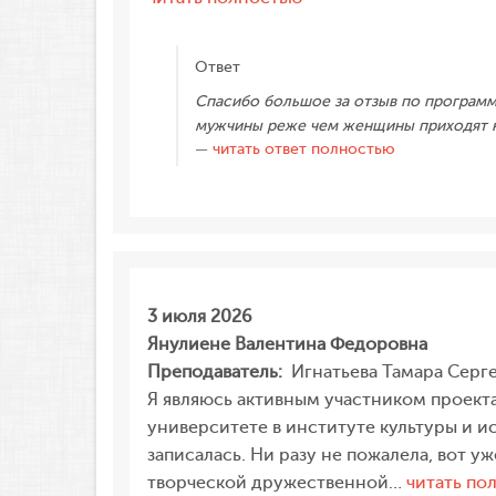
Коложвари
Алексей
Ответ
Алексеевич,
Спасибо большое за отзыв по программе
1958»
мужчины реже чем женщины приходят на 
читать ответ полностью
3 июля 2026
Янулиене Валентина Федоровна
Преподаватель:
Игнатьева Тамара Серг
Я являюсь активным участником проекта
университете в институте культуры и и
записалась. Ни разу не пожалела, вот у
творческой дружественной…
читать по