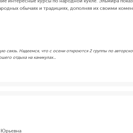
акие интересные курсы по народной кукле. Эльмира показ
ародных обычаях и традициях, дополняя их своими комен
ую связь. Надеемся, что с осени откроются 2 группы по авторско
его отдыха на каникулах...
а Юрьевна