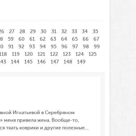
26
27
28
29
30
31
32
33
34
35
58
59
60
61
62
63
64
65
66
67
90
91
92
93
94
95
96
97
98
99
118
119
120
121
122
123
124
125
143
144
145
146
147
148
149
евной Игнатьевой в Серебряном
 меня привела жена. Вообще-то,
лся ткать коврики и другие полезные…