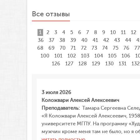
Все отзывы
1
2
3
4
5
6
7
8
9
10
11
12
36
37
38
39
40
41
42
43
44
4
68
69
70
71
72
73
74
75
76
77
100
101
102
103
104
105
106
1
126
127
128
129
130
131
132
3 июля 2026
Коложвари Алексей Алексеевич
Преподаватель:
Тамара Сергеевна Селед
«Я Коложвари Алексей Алексеевич, 195
университете МГПУ. На программу «Худ
мужчин кроме меня там не было, но я об
««Я
читать полностью