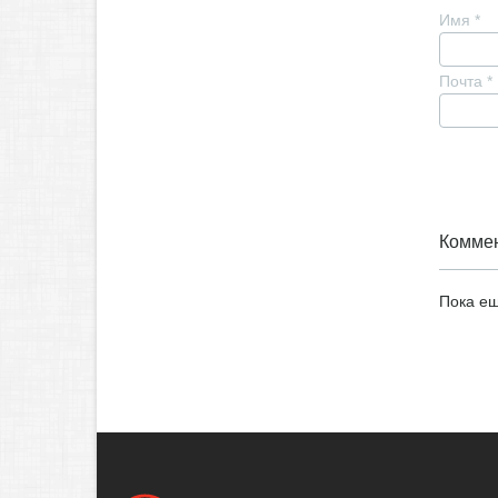
Имя
*
Почта
*
Коммен
Пока ещ