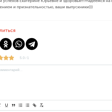
 успехов Екатерине Юрьевне и здоровья!!!?Надеемся на 
ением и признательностью, ваши выпускники)))
литься
5.0
1
/