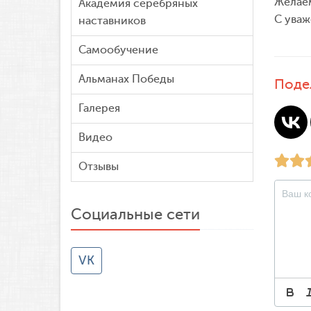
Желаем
Академия серебряных
С уваж
наставников
Самообучение
Альманах Победы
Поде
Галерея
Видео
Отзывы
Социальные сети
VK