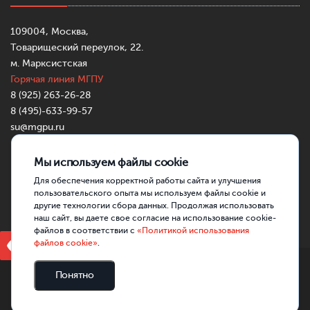
109004, Москва,
Товарищеский переулок, 22.
м. Марксистская
Горячая линия МГПУ
8 (925) 263-26-28
8 (495)-633-99-57
su@mgpu.ru
Partners:
https://mostbettr.xyz/
https://pincocasinotr.xyz/
https://skycrownau.online/
Мы используем файлы cookie
Для обеспечения корректной работы сайта и улучшения
пользовательского опыта мы используем файлы cookie и
другие технологии сбора данных. Продолжая использовать
наш сайт, вы даете свое согласие на использование cookie-
файлов в соответствии с
«Политикой использования
Версия для слабовидящих
файлов cookie»
.
ГАОУ ВО МГПУ, 2026
Понятно