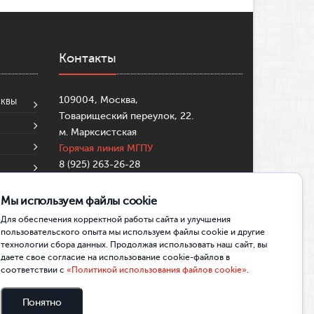
Контакты
109004, Москва,
СКВЫ
Товарищеский переулок, 22.
м. Марксистская
Горячая линия МГПУ
8 (925) 263-26-28
8 (495)-633-99-57
su@mgpu.ru
Мы используем файлы cookie
Partners:
https://mostbettr.xyz/
Для обеспечения корректной работы сайта и улучшения
https://pincocasinotr.xyz/
https://skycrownau.online/
пользовательского опыта мы используем файлы cookie и другие
технологии сбора данных. Продолжая использовать наш сайт, вы
даете свое согласие на использование cookie-файлов в
соответствии с
«Политикой использования файлов cookie»
.
Понятно