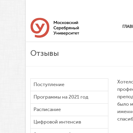
ГЛАВ
Отзывы
Хотело
Поступление
профес
препод
Программы на 2021 год
было м
Расписание
именно
спасибо
Цифровой интенсив