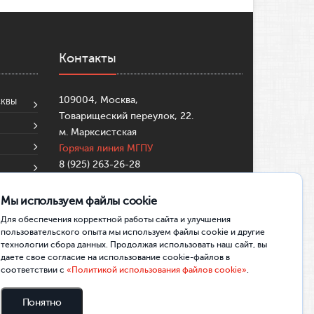
Контакты
109004, Москва,
СКВЫ
Товарищеский переулок, 22.
м. Марксистская
Горячая линия МГПУ
8 (925) 263-26-28
8 (495)-633-99-57
su@mgpu.ru
Мы используем файлы cookie
Partners:
https://mostbettr.xyz/
Для обеспечения корректной работы сайта и улучшения
https://pincocasinotr.xyz/
https://skycrownau.online/
пользовательского опыта мы используем файлы cookie и другие
технологии сбора данных. Продолжая использовать наш сайт, вы
даете свое согласие на использование cookie-файлов в
соответствии с
«Политикой использования файлов cookie»
.
Понятно