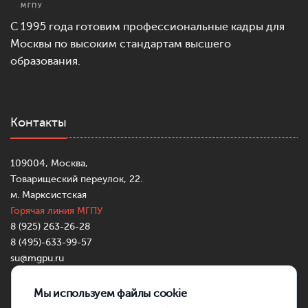
С 1995 года готовим профессиональные кадры для
Москвы по высоким стандартам высшего
образования.
Контакты
109004, Москва,
Товарищеский переулок, 22.
м. Марксистская
Горячая линия МГПУ
8 (925) 263-26-28
8 (495)-633-99-57
su@mgpu.ru
Partners:
https://mostbettr.xyz/
https://pincocasinotr.xyz/
https://skycrownau.online/
Мы используем файлы cookie