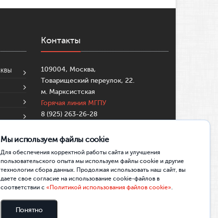
Контакты
109004, Москва,
СКВЫ
Товарищеский переулок, 22.
м. Марксистская
Горячая линия МГПУ
8 (925) 263-26-28
8 (495)-633-99-57
su@mgpu.ru
Мы используем файлы cookie
Partners:
https://mostbettr.xyz/
Для обеспечения корректной работы сайта и улучшения
https://pincocasinotr.xyz/
https://skycrownau.online/
пользовательского опыта мы используем файлы cookie и другие
технологии сбора данных. Продолжая использовать наш сайт, вы
даете свое согласие на использование cookie-файлов в
соответствии с
«Политикой использования файлов cookie»
.
Понятно