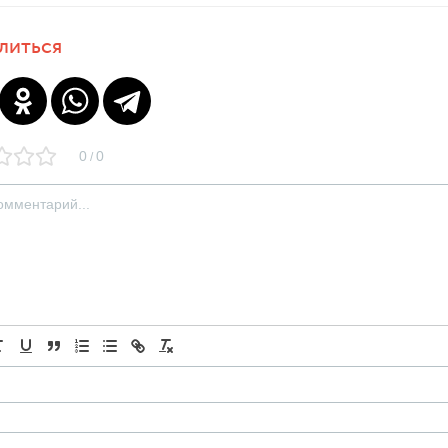
литься
0
0
/