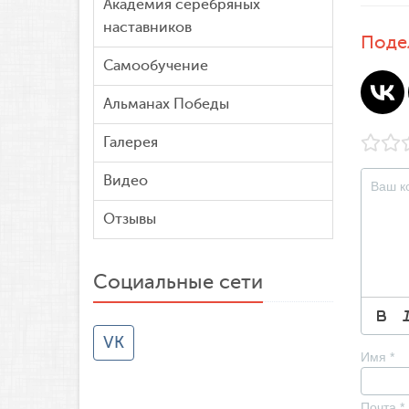
Академия серебряных
наставников
Поде
Самообучение
Альманах Победы
Галерея
Видео
Отзывы
Социальные сети
VK
Имя
*
Почта
*