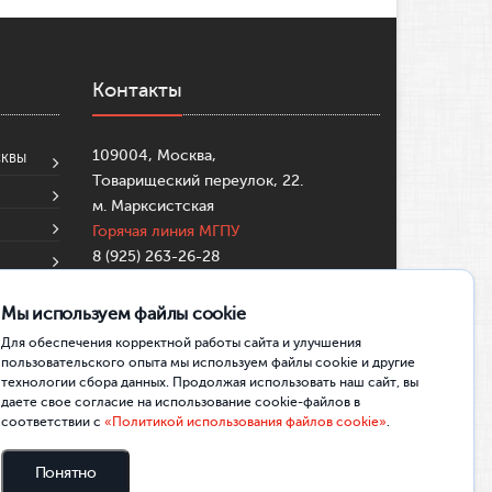
Контакты
109004, Москва,
СКВЫ
Товарищеский переулок, 22.
м. Марксистская
Горячая линия МГПУ
8 (925) 263-26-28
8 (495)-633-99-57
su@mgpu.ru
Мы используем файлы cookie
Partners:
https://mostbettr.xyz/
Для обеспечения корректной работы сайта и улучшения
https://pincocasinotr.xyz/
https://skycrownau.online/
пользовательского опыта мы используем файлы cookie и другие
технологии сбора данных. Продолжая использовать наш сайт, вы
даете свое согласие на использование cookie-файлов в
соответствии с
«Политикой использования файлов cookie»
.
Понятно