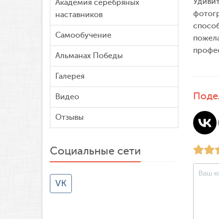
Удивит
Академия серебряных
фотогр
наставников
способ
Самообучение
пожела
профе
Альманах Победы
Галерея
Поде
Видео
Отзывы
Социальные сети
VK