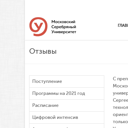
ГЛАВ
Отзывы
С преп
Поступление
Москов
универ
Программы на 2021 год
Сергее
Расписание
технол
ориент
Цифровой интенсив
только