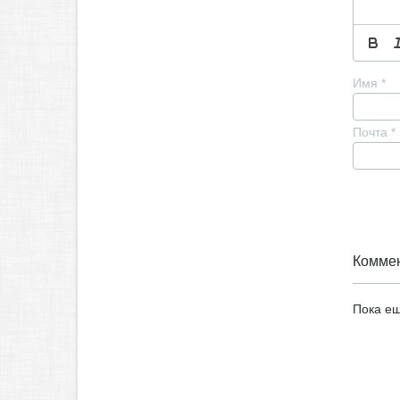
Имя
*
Почта
*
Коммен
Пока ещ