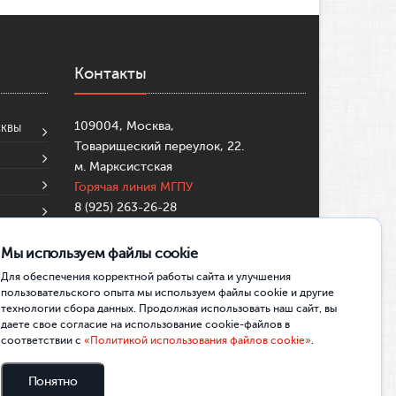
Контакты
109004, Москва,
СКВЫ
Товарищеский переулок, 22.
м. Марксистская
Горячая линия МГПУ
8 (925) 263-26-28
8 (495)-633-99-57
su@mgpu.ru
Мы используем файлы cookie
Partners:
https://mostbettr.xyz/
Для обеспечения корректной работы сайта и улучшения
https://pincocasinotr.xyz/
https://skycrownau.online/
пользовательского опыта мы используем файлы cookie и другие
технологии сбора данных. Продолжая использовать наш сайт, вы
даете свое согласие на использование cookie-файлов в
соответствии с
«Политикой использования файлов cookie»
.
Понятно