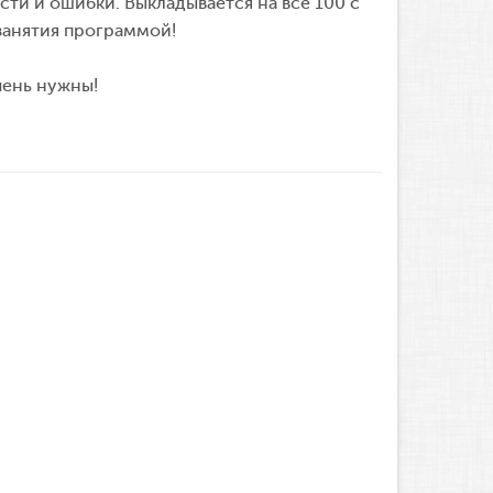
сти и ошибки. Выкладывается на все 100 с
занятия программой!
чень нужны!