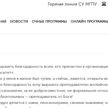
Горячая линия СУ МГПУ
НАЯ
НОВОСТИ
ОЧНЫЕ ПРОГРАММЫ
ОНЛАЙН ПРОГРАММ
ыразить благодарность всем, кто причастен к организа
ситет».
о у меня в жизни был тупик, а сейчас, кажется, открыты в
 благодарность хочу выразить преподавателю английско
сионализм, за ее добросовестное, не формальное отнош
Анатольевна — преподаватель от Бога!
дро делится с нами, пенсионерами, своими знаниями, н