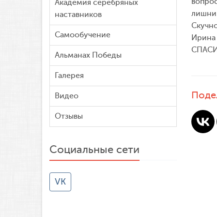
вопрос
Академия серебряных
лишним
наставников
Скучно
Самообучение
Ирина 
СПАСИ
Альманах Победы
Галерея
Поде
Видео
Отзывы
Социальные сети
VK