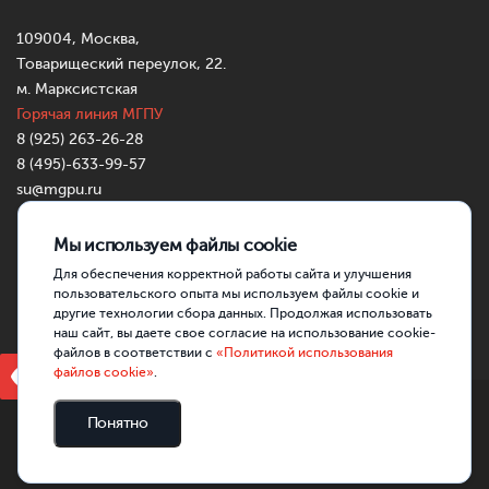
109004, Москва,
Товарищеский переулок, 22.
м. Марксистская
Горячая линия МГПУ
8 (925) 263-26-28
8 (495)-633-99-57
su@mgpu.ru
Partners:
https://mostbettr.xyz/
https://pincocasinotr.xyz/
https://skycrownau.online/
Мы используем файлы cookie
Для обеспечения корректной работы сайта и улучшения
пользовательского опыта мы используем файлы cookie и
другие технологии сбора данных. Продолжая использовать
наш сайт, вы даете свое согласие на использование cookie-
файлов в соответствии с
«Политикой использования
Версия для слабовидящих
файлов cookie»
.
ГАОУ ВО МГПУ, 2026
Понятно