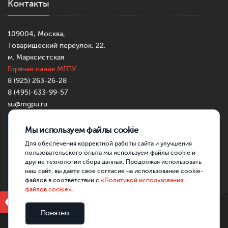
Контакты
109004, Москва,
Товарищеский переулок, 22.
м. Марксистская
Горячая линия МГПУ
8 (925) 263-26-28
8 (495)-633-99-57
su@mgpu.ru
Partners:
https://mostbettr.xyz/
https://pincocasinotr.xyz/
https://skycrownau.online/
Мы используем файлы cookie
Для обеспечения корректной работы сайта и улучшения
пользовательского опыта мы используем файлы cookie и
другие технологии сбора данных. Продолжая использовать
наш сайт, вы даете свое согласие на использование cookie-
файлов в соответствии с
«Политикой использования
файлов cookie»
.
Версия для слабовидящих
ГАОУ ВО МГПУ, 2026
Понятно