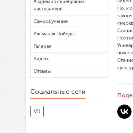
видео-
Академия серебряных
Но, к 
наставников
законч
Самообучение
«неохв
Станис
Альманах Победы
Поэтом
Универ
Галерея
пожела
Видео
Станис
культу
Отзывы
Социальные сети
Поде
VK