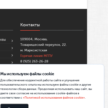
Контакты
109004, Москва,
СКВЫ
Товарищеский переулок, 22.
м. Марксистская
Горячая линия МГПУ
8 (925) 263-26-28
8 (495)-633-99-57
su@mgpu.ru
Мы используем файлы cookie
Partners:
https://mostbettr.xyz/
Для обеспечения корректной работы сайта и улучшения
https://pincocasinotr.xyz/
https://skycrownau.online/
пользовательского опыта мы используем файлы cookie и другие
технологии сбора данных. Продолжая использовать наш сайт, вы
даете свое согласие на использование cookie-файлов в
соответствии с
«Политикой использования файлов cookie»
.