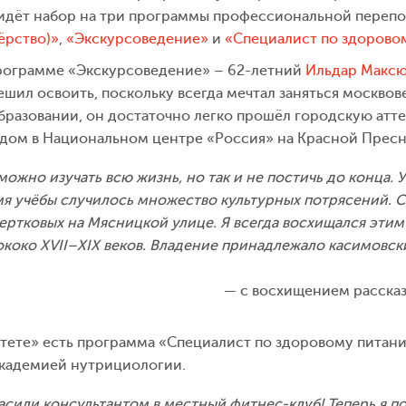
с идёт набор на три программы профессиональной переп
ёрство)»
,
«Экскурсоведение»
и
«Специалист по здорово
рограмме «Экскурсоведение» – 62-летний
Ильдар Максю
ил освоить, поскольку всегда мечтал заняться москвов
бразовании, он достаточно легко прошёл городскую атт
одом в Национальном центре «Россия» на Красной Пресн
можно изучать всю жизнь, но так и не постичь до конца. 
мя учёбы случилось множество культурных потрясений. С
ертковых на Мясницкой улице. Я всегда восхищался этим 
ококо XVII–XIX веков. Владение принадлежало касимовс
с восхищением рассказ
тете» есть программа «Специалист по здоровому питан
кадемией нутрициологии.
асили консультантом в местный фитнес-клуб! Теперь я 