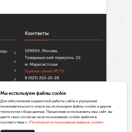
Контакты
109004, Москва,
СКВЫ
Товарищеский переулок, 22.
м. Марксистская
Горячая линия МГПУ
8 (925) 263-26-28
8 (495)-633-99-57
su@mgpu.ru
Мы используем файлы cookie
Partners:
https://mostbettr.xyz/
Для обеспечения корректной работы сайта и улучшения
https://pincocasinotr.xyz/
https://skycrownau.online/
пользовательского опыта мы используем файлы cookie и другие
технологии сбора данных. Продолжая использовать наш сайт, вы
даете свое согласие на использование cookie-файлов в
соответствии с
«Политикой использования файлов cookie»
.