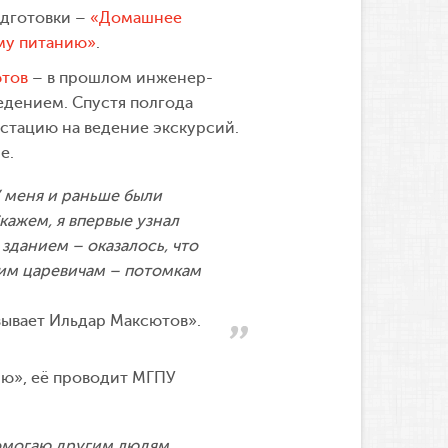
одготовки –
«Домашнее
му питанию»
.
тов
– в прошлом инженер-
едением. Спустя полгода
естацию на ведение экскурсий.
е.
У меня и раньше были
кажем, я впервые узнал
зданием – оказалось, что
ким царевичам – потомкам
ывает Ильдар Максютов».
ию», её проводит МГПУ
помогаю другим людям