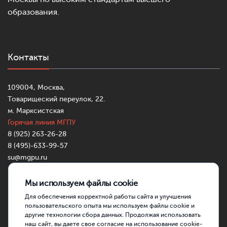
образования.
Контакты
109004, Москва,
Товарищеский переулок, 22.
м. Марксистская
Горячая линия МГПУ
8 (925) 263-26-28
8 (495)-633-99-57
su@mgpu.ru
Partners:
https://mostbettr.xyz/
https://pincocasinotr.xyz/
https://skycrownau.online/
Мы используем файлы cookie
Для обеспечения корректной работы сайта и улучшения
пользовательского опыта мы используем файлы cookie и
другие технологии сбора данных. Продолжая использовать
наш сайт, вы даете свое согласие на использование cookie-