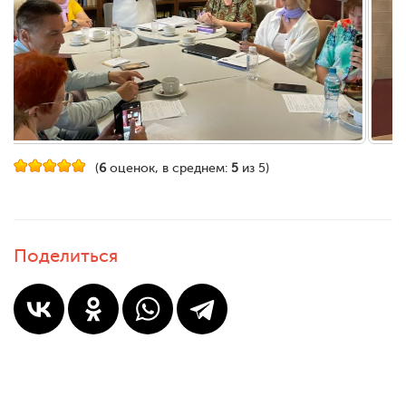
(
6
оценок, в среднем:
5
из 5)
Поделиться